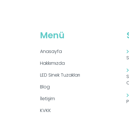
Menü
Anasayfa
S
Hakkımızda
LED Sinek Tuzakları
S
O
Blog
İletişim
P
KVKK