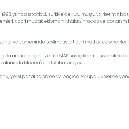
ti.; 1993 yılında İstanbul, Türkiye'de kurulmuştur. Şirketimiz
stemleri, ticari mutfak ekipmanı ithalat/ihracatı ve donanım 
eye sahip ve zamanında teslimatıyla ticari mutfak ekipmanlar
i gıda üreticileri için özellikle MAP süreç kontrol sistemleri 
ları alanında Mubea'nın distribütörüyüz.
tronik, yerel pazar talebine ve başlıca Avrupa ülkelerine yönel