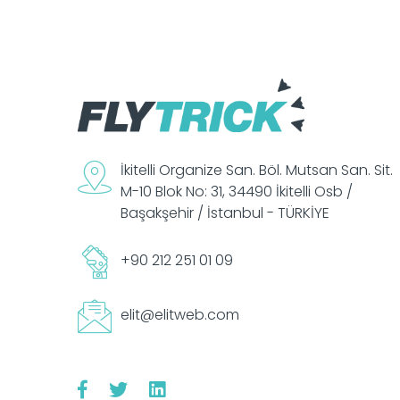
İkitelli Organize San. Böl. Mutsan San. Sit.
M-10 Blok No: 31, 34490 İkitelli Osb /
Başakşehir / İstanbul - TÜRKİYE
+90 212 251 01 09
elit@elitweb.com